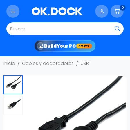
0
Build
Your PC
NUEVO
Inicio
Cables y adaptadores
USB