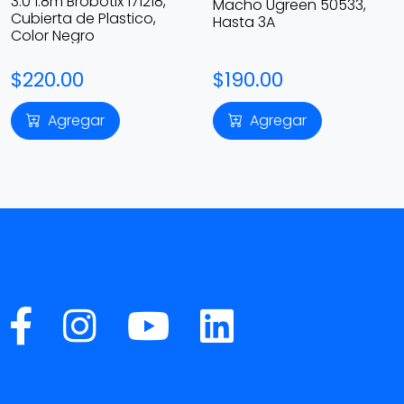
3.0 1.8m Brobotix 171218,
Macho Ugreen 50533,
Cubierta de Plastico,
Hasta 3A
Color Negro
$220.00
$190.00
Agregar
Agregar