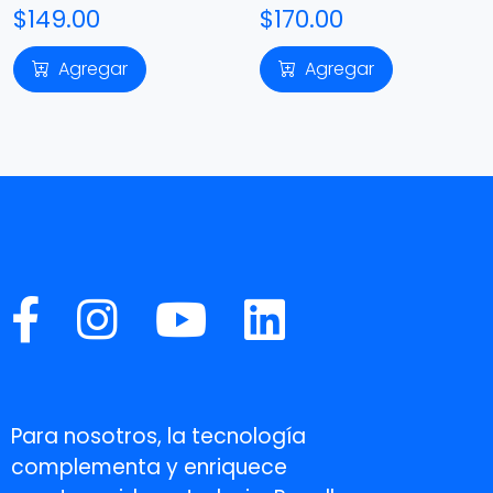
$149.00
$170.00
Agregar
Agregar
Para nosotros, la tecnología
complementa y enriquece