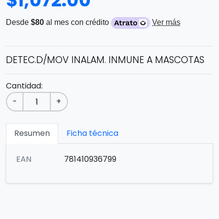
$
1,072.00
Desde
$80
al mes con crédito
Ver más
DETEC.D/MOV INALAM. INMUNE A MASCOTAS
Cantidad:
-
+
Resumen
Ficha técnica
EAN
781410936799