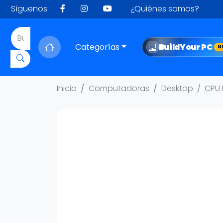
Síguenos:
¿Quiénes somos?
Categorías
Build
Your PC
N
Inicio
Computadoras
Desktop
CPU 