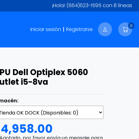
¡Hola!
(664)623-1595
con 8 líneas
0
Iniciar sesión
Registrarse
PU Dell Optiplex 5060
utlet i5-8va
macén:
$
4,958.00
Agotado, por favor envía un mensaje para