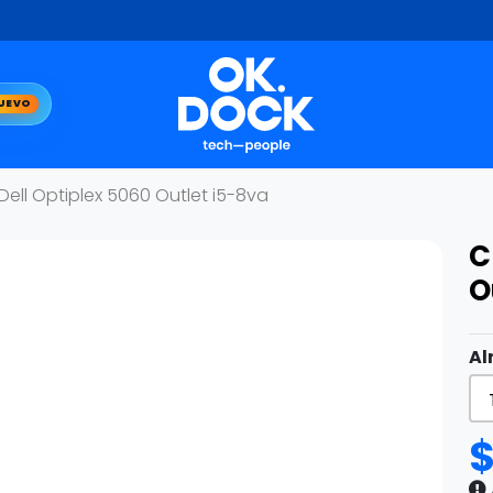
UEVO
Dell Optiplex 5060 Outlet i5-8va
C
O
Al