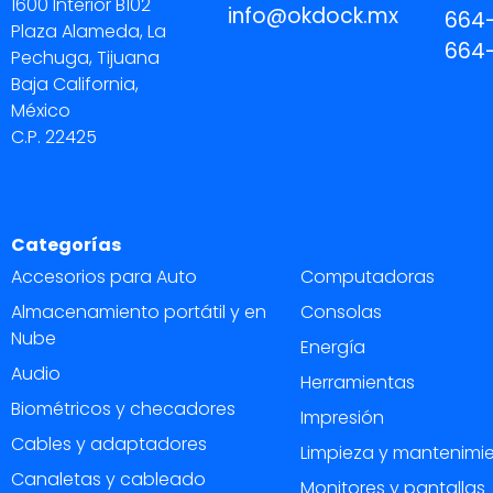
1600 Interior B102
info@okdock.mx
664
Plaza Alameda, La
664
Pechuga, Tijuana
Baja California,
México
C.P. 22425
Categorías
Accesorios para Auto
Computadoras
Almacenamiento portátil y en
Consolas
Nube
Energía
Audio
Herramientas
Biométricos y checadores
Impresión
Cables y adaptadores
Limpieza y mantenimi
Canaletas y cableado
Monitores y pantallas