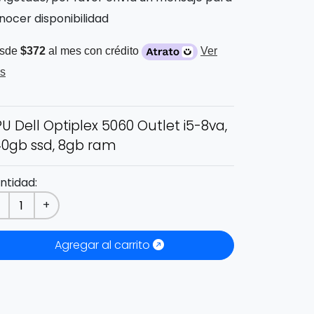
nocer disponibilidad
sde
$372
al mes con crédito
Ver
s
U Dell Optiplex 5060 Outlet i5-8va,
0gb ssd, 8gb ram
ntidad:
-
+
Agregar al carrito