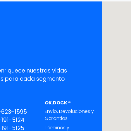
enriquece nuestras vidas
ones para cada segmento
OK.DOCK ®
-623-1595
Envío, Devoluciones y
Garantias
191-5124
191-5125
Términos y