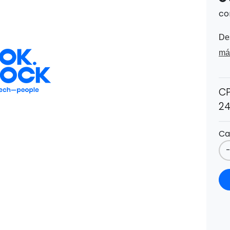
co
De
má
CP
24
Ca