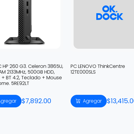
C HP 260 G3. Celeron 3865U,
PC LENOVO ThinkCentre
AM 2133MHz, 500GB HDD,
12TE000SLS
5 + BT 4.2, Teclado + Mouse
ome. 5RE92LT
$7,892.00
$13,415.
Agregar
Agregar