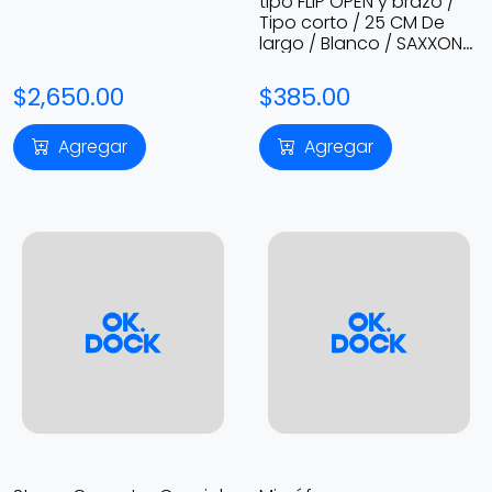
tipo FLIP OPEN y brazo /
001
Tipo corto / 25 CM De
largo / Blanco / SAXXON
HO605SHK
$2,650.00
$385.00
Agregar
Agregar