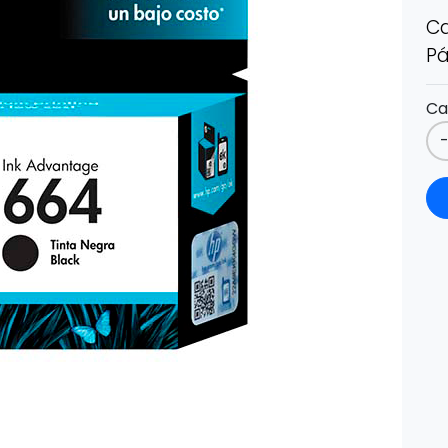
Ca
Pá
Ca