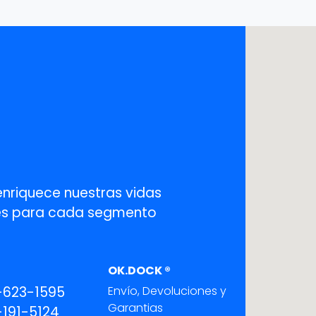
enriquece nuestras vidas
ones para cada segmento
OK.DOCK ®
-623-1595
Envío, Devoluciones y
Garantias
191-5124