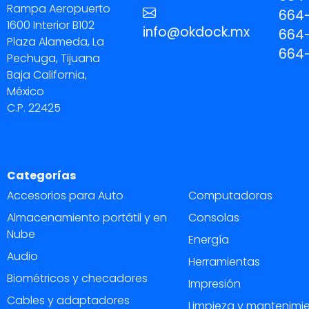
Rampa Aeropuerto
664-
1600 Interior B102
info@okdock.mx
664
Plaza Alameda, La
664
Pechuga, Tijuana
Baja California,
México
C.P. 22425
Categorías
Accesorios para Auto
Computadoras
Almacenamiento portátil y en
Consolas
Nube
Energía
Audio
Herramientas
Biométricos y checadores
Impresión
Cables y adaptadores
Limpieza y mantenimi