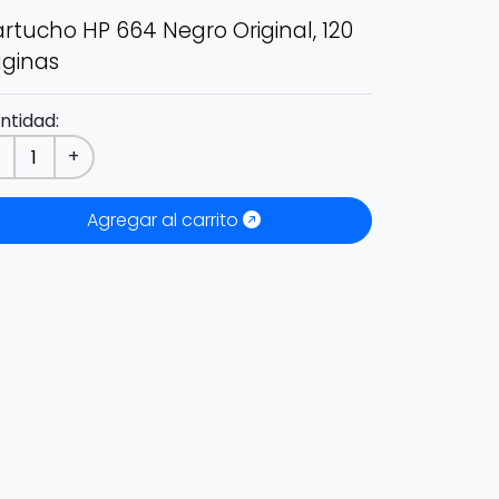
rtucho HP 664 Negro Original, 120
ginas
ntidad:
-
+
Agregar al carrito