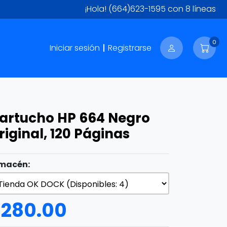
¡Hola!
(664)623-1595
con 8 líneas
0
Iniciar sesión
Registrarse
artucho HP 664 Negro
riginal, 120 Páginas
macén:
$
280.00