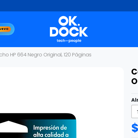
UEVO
cho HP 664 Negro Original, 120 Páginas
C
O
Al