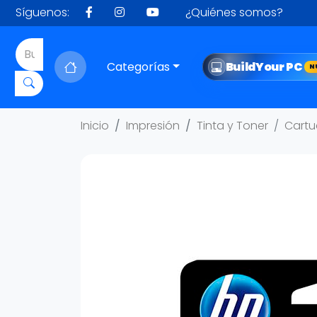
Síguenos:
¿Quiénes somos?
Categorías
Build
Your PC
N
Inicio
Impresión
Tinta y Toner
Cartu