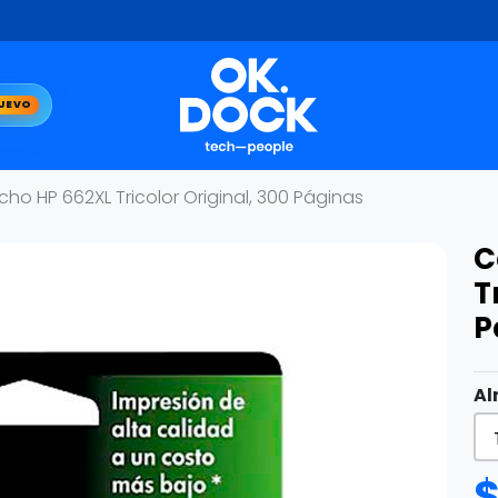
UEVO
cho HP 662XL Tricolor Original, 300 Páginas
C
T
P
Al