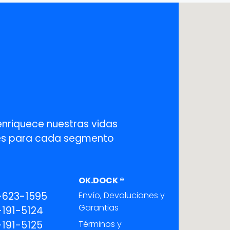
enriquece nuestras vidas
ones para cada segmento
OK.DOCK ®
-623-1595
Envío, Devoluciones y
Garantias
191-5124
191-5125
Términos y