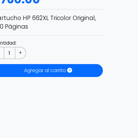
rtucho HP 662XL Tricolor Original,
0 Páginas
ntidad:
-
+
Agregar al carrito