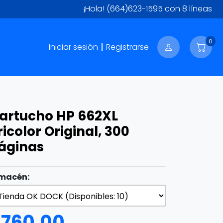
¡Hola!
(664)623-1595
con 8 líneas
0
Iniciar sesión
Registrarse
artucho HP 662XL
ricolor Original, 300
áginas
macén:
$
760.00