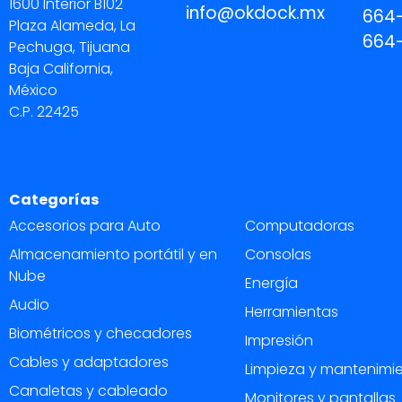
1600 Interior B102
info@okdock.mx
664
Plaza Alameda, La
664
Pechuga, Tijuana
Baja California,
México
C.P. 22425
Categorías
Accesorios para Auto
Computadoras
Almacenamiento portátil y en
Consolas
Nube
Energía
Audio
Herramientas
Biométricos y checadores
Impresión
Cables y adaptadores
Limpieza y mantenimi
Canaletas y cableado
Monitores y pantallas