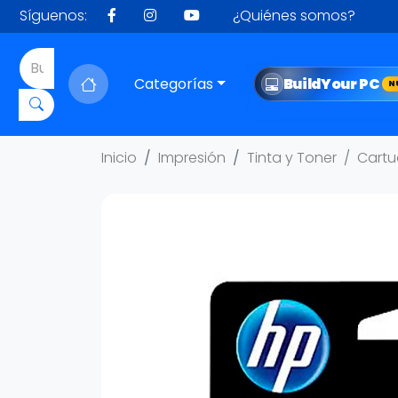
Síguenos:
¿Quiénes somos?
Categorías
Build
Your PC
N
Inicio
Impresión
Tinta y Toner
Cartu