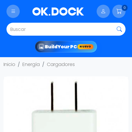
0
Build
Your PC
NUEVO
Inicio
Energía
Cargadores