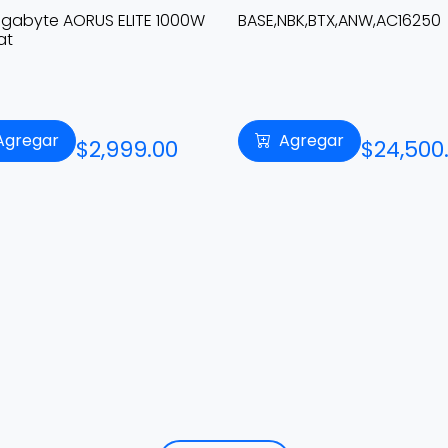
igabyte AORUS ELITE 1000W
BASE,NBK,BTX,ANW,AC16250
at
Agregar
Agregar
$2,999.00
$24,500