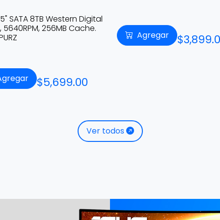
5" SATA 8TB Western Digital
e, 5640RPM, 256MB Cache.
Agregar
$3,899.
PURZ
Agregar
$5,699.00
Ver todos