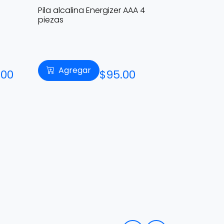
Pila alcalina Energizer AAA 4
Fuente de
piezas
MSI MAG A85
2x 8pin CPU,
12VHPWR, C
Agregar
Agre
.00
$95.00