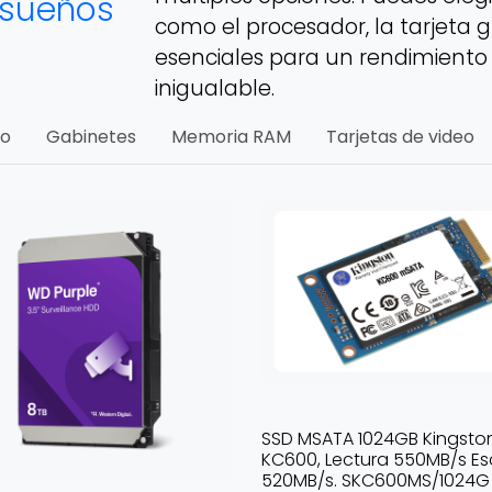
 sueños
como el procesador, la tarjeta g
esenciales para un rendimiento
inigualable.
do
Gabinetes
Memoria RAM
Tarjetas de video
SSD MSATA 1024GB Kingsto
KC600, Lectura 550MB/s Esc
520MB/s. SKC600MS/1024G