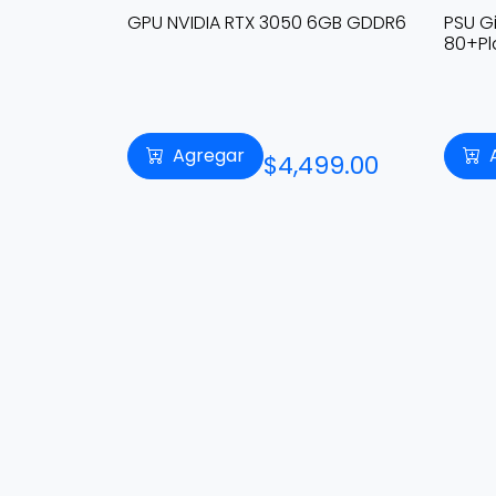
ITE GOLD
GPU NVIDIA RTX 3050 6GB GDDR6
PSU G
80+Pl
Agregar
99.00
$4,499.00