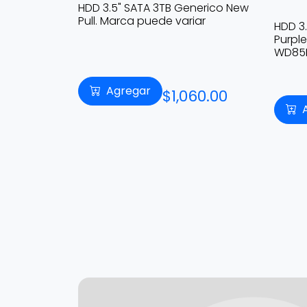
HDD 3.5" SATA 3TB Generico New
Pull. Marca puede variar
HDD 3.
Purpl
WD85
99.00
Agregar
$1,060.00