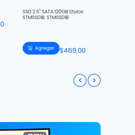
SSD 2.5" SATA 120GB Stylos
SSD 2.5" S
STMSSD1B. STMSSD1B
A400, Lect
00
450MB/s. 
Agregar
Agre
$469.00