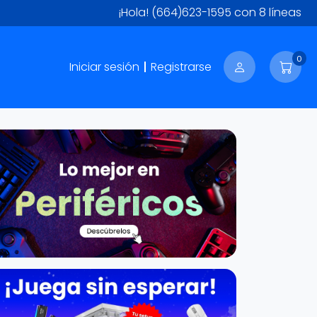
¡Hola!
(664)623-1595
con 8 líneas
0
Iniciar sesión
Registrarse