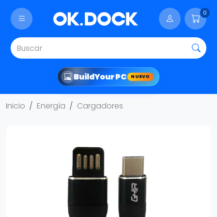
0
Build
Your PC
NUEVO
Inicio
Energía
Cargadores