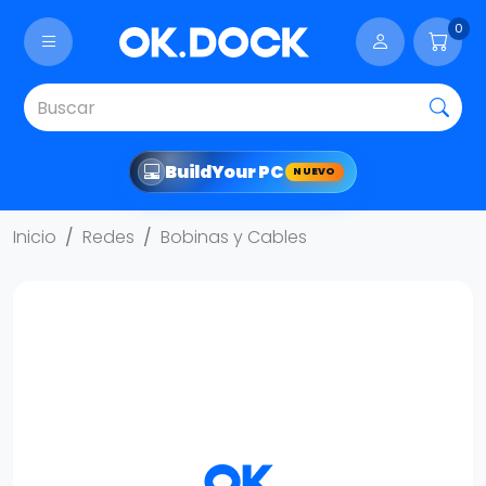
0
Build
Your PC
NUEVO
Inicio
Redes
Bobinas y Cables