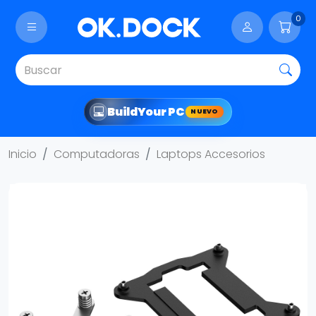
0
Build
Your PC
NUEVO
Inicio
Computadoras
Laptops Accesorios