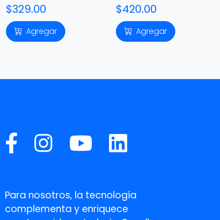
$329.00
$420.00
Agregar
Agregar
Para nosotros, la tecnología
complementa y enriquece