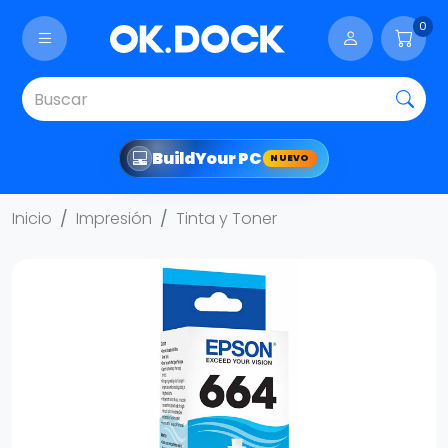
0
Build
Your PC
NUEVO
Inicio
Impresión
Tinta y Toner