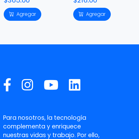
$365.00
$216.00
Agregar
Agregar
Para nosotros, la tecnología
complementa y enriquece
nuestras vidas y trabajo. Por ello,