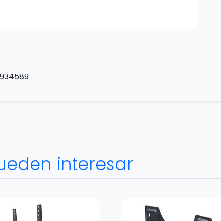
5934589
ueden interesar