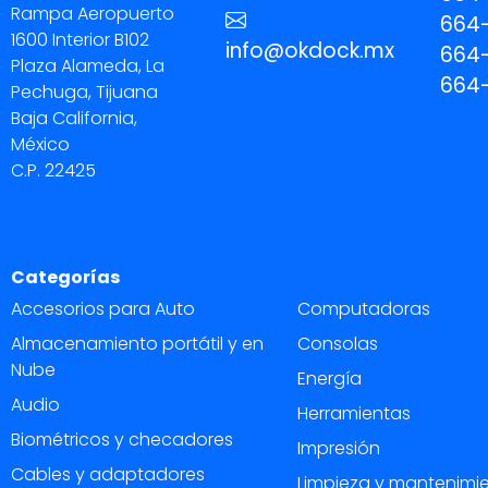
Rampa Aeropuerto
664-
1600 Interior B102
info@okdock.mx
664
Plaza Alameda, La
664
Pechuga, Tijuana
Baja California,
México
C.P. 22425
Categorías
Accesorios para Auto
Computadoras
Almacenamiento portátil y en
Consolas
Nube
Energía
Audio
Herramientas
Biométricos y checadores
Impresión
Cables y adaptadores
Limpieza y mantenimi