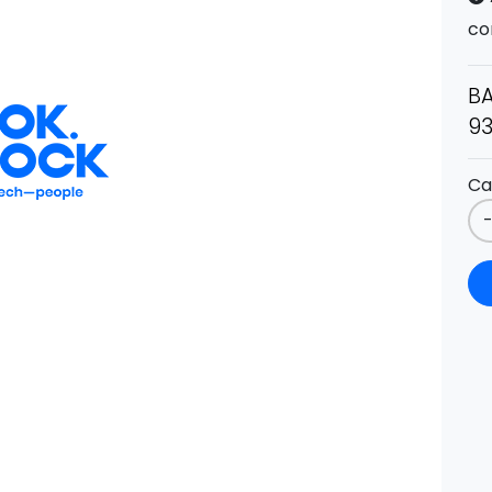
co
BA
9
Ca