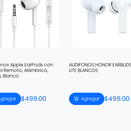
onos Apple EarPods con
AUDIFONOS HONOR EARBUDS
ol Remoto, Alámbrico,
LITE BLANCOS
, Blanco
$499.00
$499.00
Agregar
Agregar