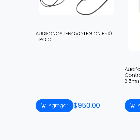
AUDIFONOS LENOVO LEGION E510
TIPO C
Audif
Contr
3.5mm
$950.00
Agregar