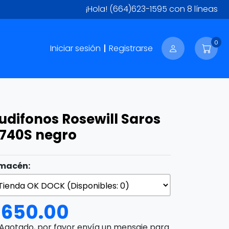
¡Hola!
(664)623-1595
con 8 líneas
0
Iniciar sesión
Registrarse
udifonos Rosewill Saros
740S negro
macén:
$
650.00
Agotado, por favor envía un mensaje para