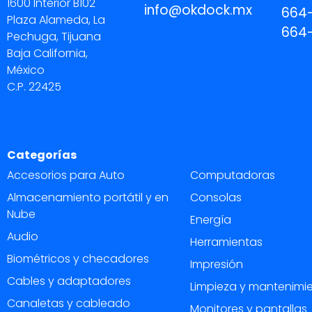
1600 Interior B102
info@okdock.mx
664
Plaza Alameda, La
664
Pechuga, Tijuana
Baja California,
México
C.P. 22425
Categorías
Accesorios para Auto
Computadoras
Almacenamiento portátil y en
Consolas
Nube
Energía
Audio
Herramientas
Biométricos y checadores
Impresión
Cables y adaptadores
Limpieza y mantenimi
Canaletas y cableado
Monitores y pantallas