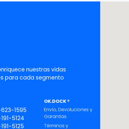
enriquece nuestras vidas
ones para cada segmento
OK.DOCK ®
-623-1595
Envío, Devoluciones y
Garantias
191-5124
191-5125
Términos y