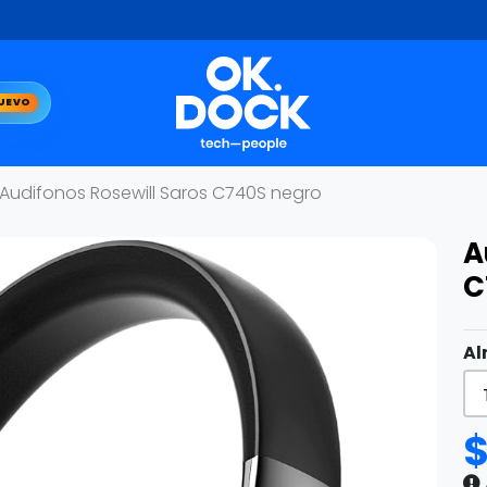
UEVO
Audifonos Rosewill Saros C740S negro
A
C
Al