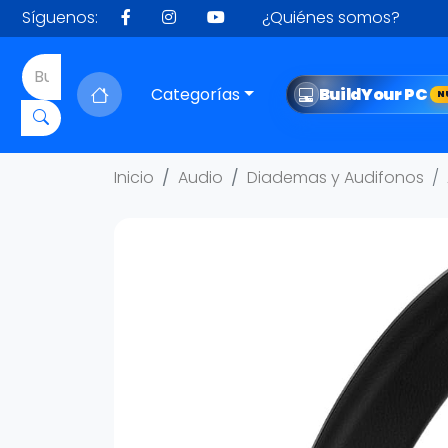
Síguenos:
¿Quiénes somos?
Categorías
Build
Your PC
N
Inicio
Audio
Diademas y Audifonos