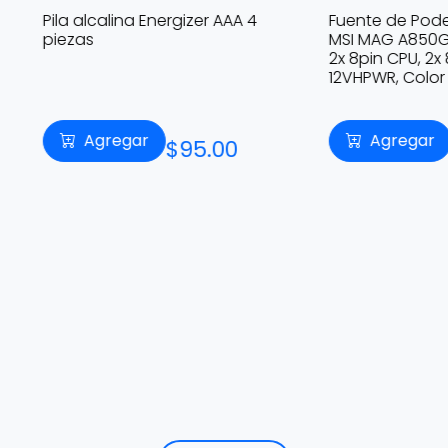
lcalina Energizer AAA 4
Fuente de Poder 850W 80
s
MSI MAG A850GN PCIE5 . 1x 
2x 8pin CPU, 2x 8pin PCIE, 1x
12VHPWR, Color Negro
Agregar
Agregar
$95.00
$1,490.0