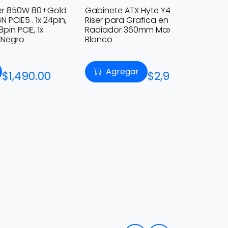
+Gold
Gabinete ATX Hyte Y40, Incluye
Ensamble D
24pin,
Riser para Grafica en Vertical,
XT | Ryzen
Radiador 360mm Max, Color
DDR5 | 1TB 
Blanco
Agregar
Agre
0
$2,999.00