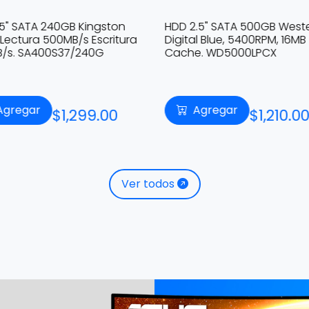
.5" SATA 240GB Kingston
HDD 2.5" SATA 500GB West
Lectura 500MB/s Escritura
Digital Blue, 5400RPM, 16MB
/s. SA400S37/240G
Cache. WD5000LPCX
Agregar
Agregar
$1,299.00
$1,210.00
Ver todos