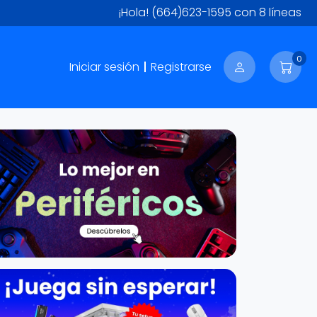
¡Hola!
(664)623-1595
con 8 líneas
0
Iniciar sesión
Registrarse