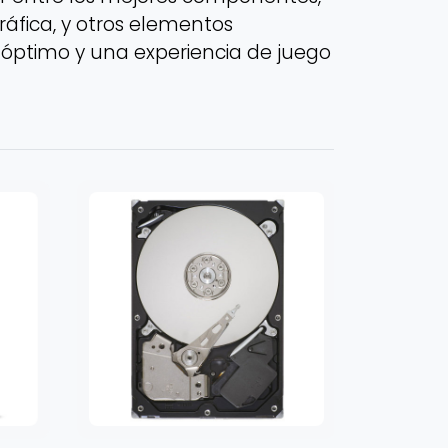
ráfica, y otros elementos
 óptimo y una experiencia de juego
SSD M.2 NV
Sandisk SSD
2400MB/s E
SDSSDA3N
Agre