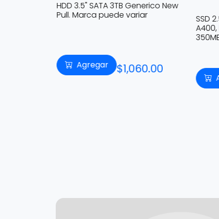
99.00
HDD 3.5" SATA 3TB Generico New
Pull. Marca puede variar
SSD 2
A400, 
350MB
Agregar
$1,060.00