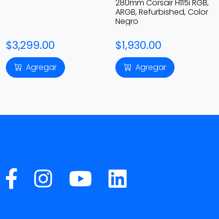
280mm Corsair H115i RGB,
ARGB, Refurbished, Color
Negro
$3,299.00
$1,930.00
Agregar
Agregar