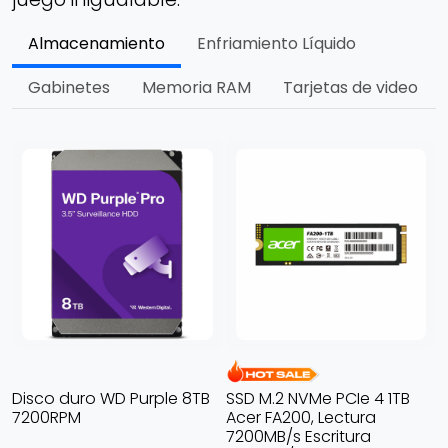
Almacenamiento
Enfriamiento Líquido
Gabinetes
Memoria RAM
Tarjetas de video
S
5
L
SSD M.2 NVMe PCIe 4 1TB
HDD 3.5" SATA 2TB Western
Acer FA200, Lectura
Digital Blue, 5400RPM,
7200MB/s Escritura
128MB Cache. WD20SPZX