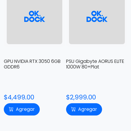
PSU Gigabyte AORUS ELITE
BASE,NBK,BTX,ANW,AC16250
P
1000W 80+Plat
4
$2,999.00
$24,500.00
Agregar
Agregar