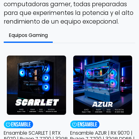
computadoras gamer, todas preparadas
para que experimentes la potencia y el alto
rendimiento de un equipo excepcional.
Equipos Gaming
Ensamble AZUR | RX 9070 |
Ensamble FUSE | RX 9060
E
B
Ryzen 7 7700 | 32GB DDR5 |
XT | Ryzen 7 5700X | 16GB
R