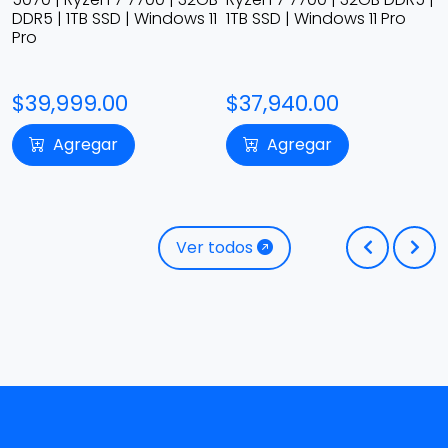
1
1TB SSD | Windows 11 Pro
RAM | 1TB SSD | Windows 11
1
Pro
$37,940.00
$24,549.00
Agregar
Agregar
Ver todos