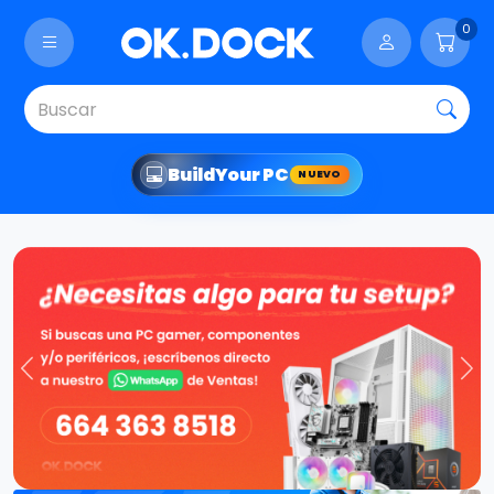
0
Build
Your PC
NUEVO