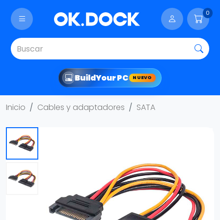
0
Build
Your PC
NUEVO
Inicio
Cables y adaptadores
SATA