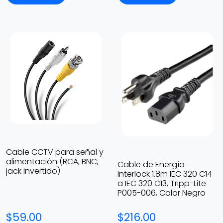
Cable CCTV para señal y
alimentación (RCA, BNC,
Cable de Energía
jack invertido)
Interlock 1.8m IEC 320 C14
a IEC 320 C13, Tripp-Lite
P005-006, Color Negro
$59.00
$216.00