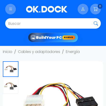
0
Build
Your PC
NUEVO
Inicio
Cables y adaptadores
Energía