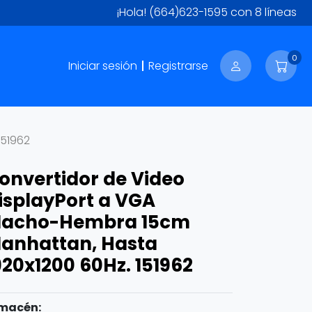
¡Hola!
(664)623-1595
con 8 líneas
0
Iniciar sesión
Registrarse
151962
onvertidor de Video
isplayPort a VGA
acho-Hembra 15cm
anhattan, Hasta
920x1200 60Hz. 151962
macén: