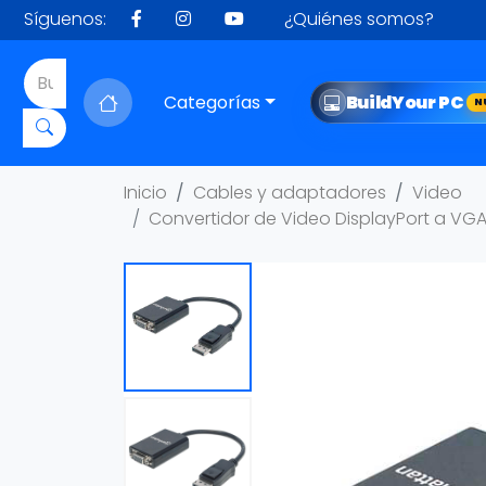
Síguenos:
¿Quiénes somos?
Categorías
Build
Your PC
N
Inicio
Cables y adaptadores
Video
Convertidor de Video DisplayPort a VG