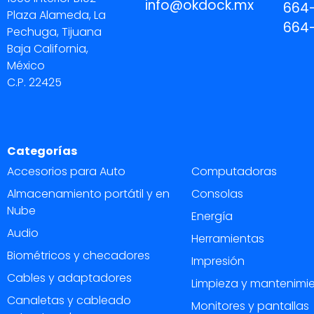
info@okdock.mx
664
Plaza Alameda, La
664
Pechuga, Tijuana
Baja California,
México
C.P. 22425
Categorías
Accesorios para Auto
Computadoras
Almacenamiento portátil y en
Consolas
Nube
Energía
Audio
Herramientas
Biométricos y checadores
Impresión
Cables y adaptadores
Limpieza y mantenimi
Canaletas y cableado
Monitores y pantallas