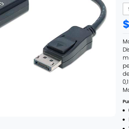
Ma
Di
ma
pe
de
0,
M
Pu