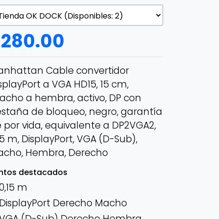
$
280.00
nhattan Cable convertidor
splayPort a VGA HD15, 15 cm,
cho a hembra, activo, DP con
staña de bloqueo, negro, garantía
 por vida, equivalente a DP2VGA2,
15 m, DisplayPort, VGA (D-Sub),
acho, Hembra, Derecho
ntos destacados
0,15 m
DisplayPort Derecho Macho
VGA (D-Sub) Derecho Hembra