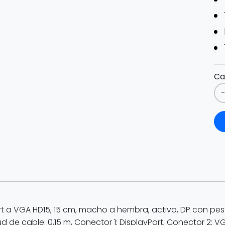
Ca
t a VGA HD15, 15 cm, macho a hembra, activo, DP con pe
d de cable: 0,15 m, Conector 1: DisplayPort, Conector 2: V