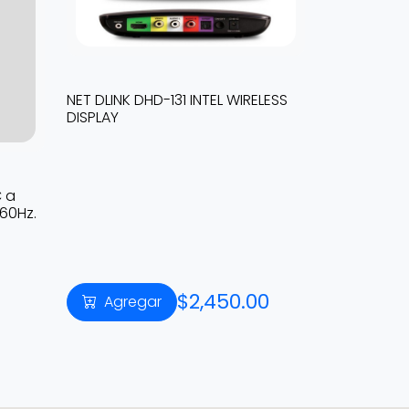
NET DLINK DHD-131 INTEL WIRELESS
DISPLAY
 a
 60Hz.
$2,450.00
Agregar