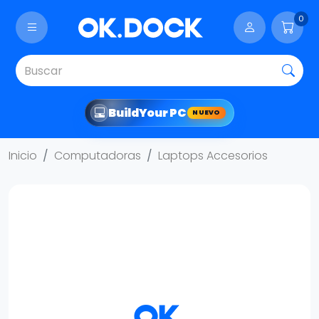
0
Build
Your PC
NUEVO
Inicio
Computadoras
Laptops Accesorios