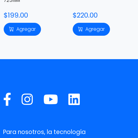
725111M
$199.00
$220.00
Agregar
Agregar
Para nosotros, la tecnología